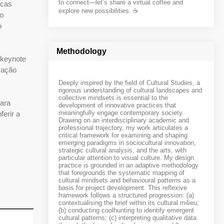
to connect—let’s share a virtual coffee and
icas
explore new possibilities. ☕️
o
o
Methodology
 keynote
cação
Deeply inspired by the field of Cultural Studies, a
rigorous understanding of cultural landscapes and
collective mindsets is essential to the
para
development of innovative practices that
meaningfully engage contemporary society.
ferir a
Drawing on an interdisciplinary academic and
professional trajectory, my work articulates a
critical framework for examining and shaping
emerging paradigms in sociocultural innovation,
strategic cultural analysis, and the arts, with
particular attention to visual culture. My design
practice is grounded in an adaptive methodology
that foregrounds the systematic mapping of
cultural mindsets and behavioural patterns as a
basis for project development. This reflexive
framework follows a structured progression: (a)
contextualising the brief within its cultural milieu;
(b) conducting coolhunting to identify emergent
cultural patterns; (c) interpreting qualitative data