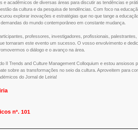
is e acadêmicos de diversas áreas para discutir as tendências e prát
stão da cultura e da pesquisa de tendências. Com foco na educaçã
ocurou explorar inovações e estratégias que no que tange a educaçã
às demandas do mundo contemporâneo em constante mudança.
icipantes, professores, investigadores, profissionais, palestrantes,
que tornaram este evento um sucesso. O vosso envolvimento e dedi
romovermos o diálogo e o avanço na área.
 do II Trends and Culture Management Colloquium e estou ansiosos 
ate sobre as transformações no seio da cultura. Aproveitem para con
démicos do Jornal de Leiria!
ria
cos nº. 101