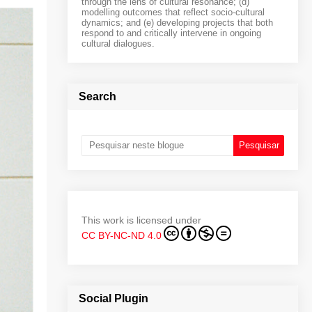
through the lens of cultural resonance; (d)
modelling outcomes that reflect socio-cultural
dynamics; and (e) developing projects that both
respond to and critically intervene in ongoing
cultural dialogues.
Search
This work is licensed under
CC BY-NC-ND 4.0
Social Plugin