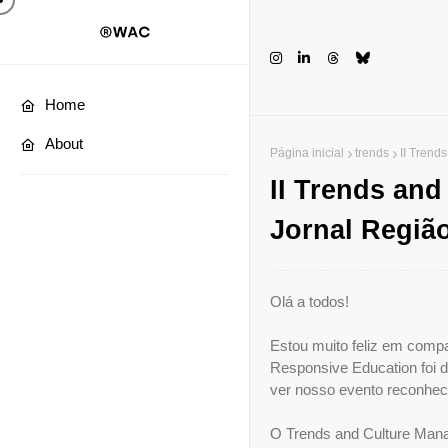
Home
About
Página inicial
trends
II Trend
II Trends an
Jornal Região
Olá a todos!
Estou muito feliz em comp
Responsive Education foi 
ver nosso evento reconhec
O Trends and Culture Mana